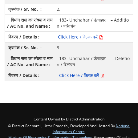
2.
183- Unchahar / ऊंचाहार – Additio
n / परिवर्धन
Click Here / क्लिक करें
3.
183- Unchahar / ऊंचाहार – Deletio
n / विलोपन
Click Here / क्लिक करें
Content Owned by District Administration
© District Raebareli, Uttar Pradesh , Developed And Hosted By
National
Informatics Centre
,
Ministry Of Electronics & Information Technology
, Government Of India